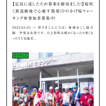
【定員に達したため募集を締切ました！】桜咲
く鉄道跡地で心癒す散策！ひのかげ桜ウォー
キング🌸参加者募集中！
2025.03.03 ― 皆さまこんにちは！ 地域おこし協力
隊 甲斐未有希です。 日之影町は暖かくなったり寒くな
ったりと気温差...
まちのこと