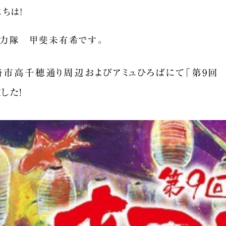
ちは！
協力隊 甲斐未有希です。
宮崎市高千穂通り周辺およびアミュひろばにて「第9
した！