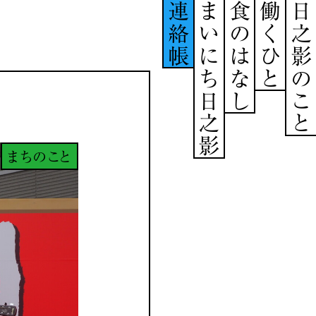
連絡帳
まいにち日之影
食のはなし
働くひと
日之影のこと
まちのこと