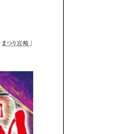
回
まつり宮崎
」