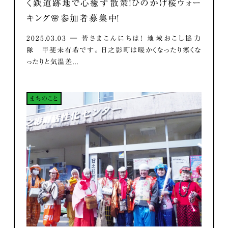
く鉄道跡地で心癒す散策！ひのかげ桜ウォー
キング🌸参加者募集中！
2025.03.03 ― 皆さまこんにちは！ 地域おこし協力
隊 甲斐未有希です。 日之影町は暖かくなったり寒くな
ったりと気温差...
まちのこと