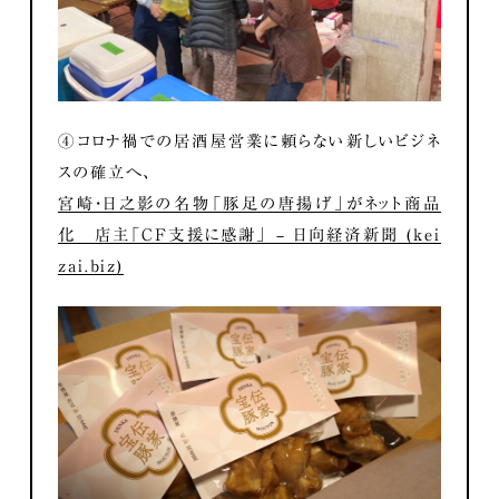
④コロナ禍での居酒屋営業に頼らない新しいビジネ
スの確立へ、
宮崎・日之影の名物「豚足の唐揚げ」がネット商品
化 店主「CF支援に感謝」 – 日向経済新聞 (kei
zai.biz)