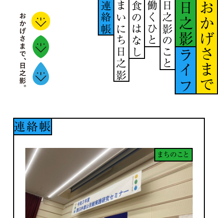
連絡帳
まいにち日之影
食のはなし
働くひと
日之影のこと
日之影
おかげさまで
ライフ
連絡帳
まちのこと