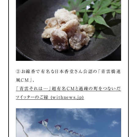
②お線香で有名な日本香堂さん公認の「青雲橋連
凧CM」、
「青雲それは…」超有名CMと過疎の町をつないだ
ツイッターのご縁 (withnews.jp)