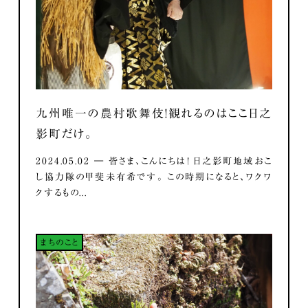
九州唯一の農村歌舞伎！観れるのはここ日之
影町だけ。
2024.05.02 ― 皆さま、こんにちは！ 日之影町地域おこ
し協力隊の甲斐未有希です。 この時期になると、ワクワ
クするもの...
まちのこと