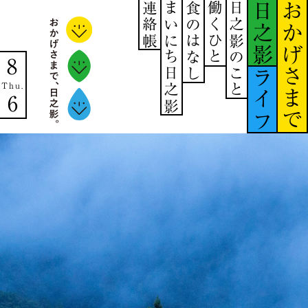
連絡帳
まいにち日之影
食のはなし
働くひと
日之影のこと
日之影
おかげさまで
8
ライフ
Thu.
6