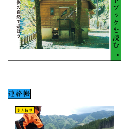
ガイドブックを読む ↑
まいにち日之影
連絡帳
求人情報