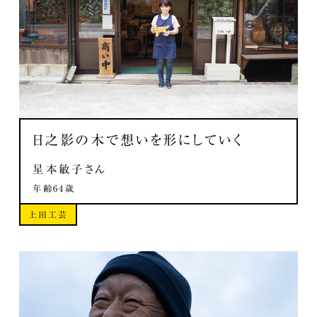
日之影の木で
想いを形にしていく
星本敏子さん
年齢64歳
上田工芸