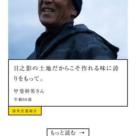
日之影の土地だからこそ
作れる味に誇
りをもって。
甲斐幹男さん
年齢66歳
深角営農組合
もっと読む →