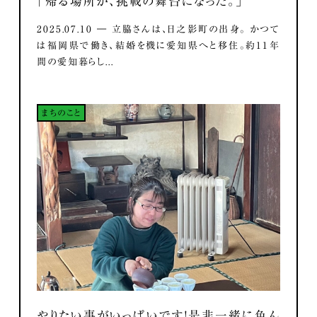
「帰る場所が、挑戦の舞台になった。」
2025.07.10 ― 立脇さんは、日之影町の出身。 かつて
は福岡県で働き、結婚を機に愛知県へと移住。約11年
間の愛知暮らし...
まちのこと
やりたい事がいっぱいです！是非一緒に色ん