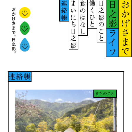
連絡帳
まいにち日之影
食のはなし
働くひと
日之影のこと
日之影
おかげさまで
ライフ
連絡帳
まちのこと