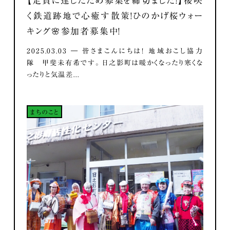
【定員に達したため募集を締切ました！】桜咲
く鉄道跡地で心癒す散策！ひのかげ桜ウォー
キング🌸参加者募集中！
2025.03.03 ― 皆さまこんにちは！ 地域おこし協力
隊 甲斐未有希です。 日之影町は暖かくなったり寒くな
ったりと気温差...
まちのこと