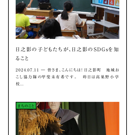
日之影の子どもたちが、日之影のSDGsを知
ること
2024.07.11 ― 皆さま、こんにちは！ 日之影町 地域お
こし協力隊の甲斐未有希です。 昨日は高巣野小学
校...
まちのこと