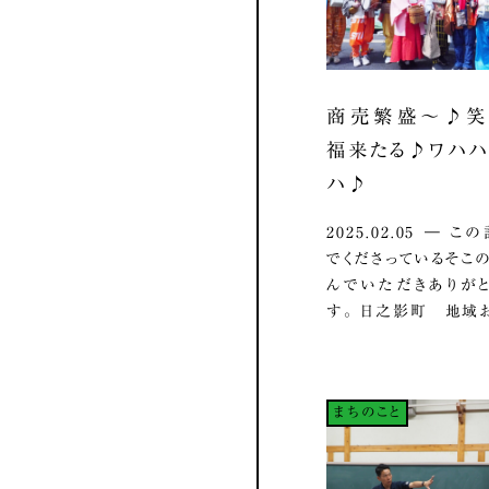
商売繁盛～♪笑
福来たる♪ワハ
ハ♪
2025.02.05 ― 
でくださっているそこの
んでいただきありが
す。 日之影町 地域お.
まちのこと