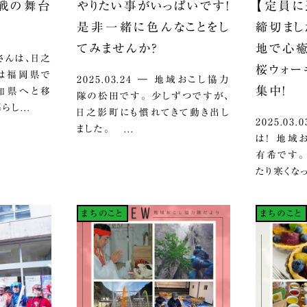
挑戦の舞台
やりたい事がいっぱいです！
【定員に
是非一緒に色んなことをし
締切まし
てみませんか？
地で心癒
立脇さんは、日之
桜ウォー
ては福岡県で
2025.03.24 ― 地域おこし協力
集中！
知県へと移
隊の松田です。 少しずつですが、
し...
日之影町にも慣れてきて動き出し
2025.0
ました。 ...
は！ 地域
有希です。
たり寒くなっ
まちのこと
まちのこと