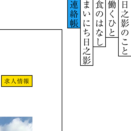
連絡帳
まいにち日之影
食のはなし
働くひと
日之影のこと
求人情報