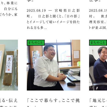
ざっくり、林業に
。 自分にも
2025.08.19 ― 宮崎県日之影
2025.0
だろうか、家
町。 日之影と聞くと、「日の影」
村。 飲食
とイメージして暗いイメージを持た
理美容室、
れる方も多...
トが並ぶ国.
まちのこと
まちのこと
売る・伝え
「ここで暮らす。ここで挑
「地元じ