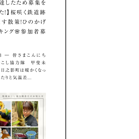
達したため募集を
た！】桜咲く鉄道跡
す散策！ひのかげ
キング🌸参加者募
3.03 ― 皆さまこんにち
おこし協力隊 甲斐未
 日之影町は暖かくなっ
たりと気温差...