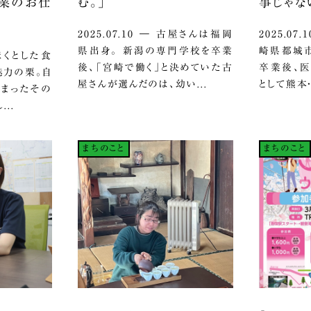
産業のお仕
む。」
事じゃな
2025.07.10 ― 古屋さんは福岡
2025.0
県出身。 新潟の専門学校を卒業
崎県都城市
ほくほくとした食
後、「宮崎で働く」と決めていた古
卒業後、
魅力の栗。自
屋さんが選んだのは、幼い...
として熊本・
詰まったその
..
まちのこと
まちのこと