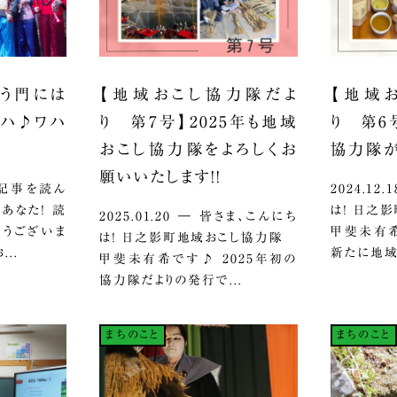
う門には
【地域おこし協力隊だよ
【地域
ハハ♪ワハ
り 第7号】2025年も地域
り 第6
おこし協力隊をよろしくお
協力隊が
願いいたします！！
この記事を読ん
2024.12
あなた！ 読
は！ 日之
2025.01.20 ― 皆さま、こんにち
とうございま
甲斐未有希
は！ 日之影町地域おこし協力隊
..
新たに地域
甲斐未有希です♪ 2025年初の
協力隊だよりの発行で...
まちのこと
まちのこと