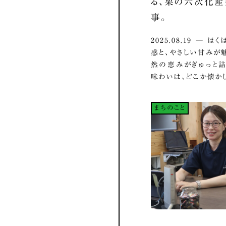
る、栗の六次化
事。
2025.08.19 ― 
感と、やさしい甘みが
然の恵みがぎゅっと
味わいは、どこか懐かし.
まちのこと