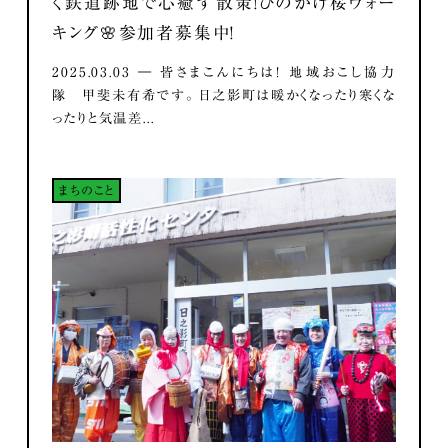
く鉄道跡地で心癒す散策！ひのかげ桜ウォー
キング🌸参加者募集中！
2025.03.03 ― 皆さまこんにちは！ 地域おこし協力
隊 甲斐未有希です。 日之影町は暖かくなったり寒くな
ったりと気温差...
まちのこと