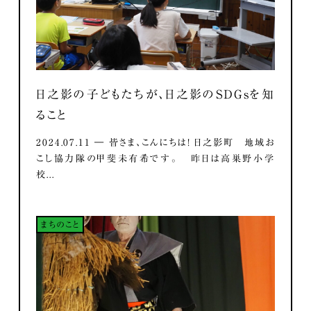
日之影の子どもたちが、日之影のSDGsを知
ること
2024.07.11 ― 皆さま、こんにちは！ 日之影町 地域お
こし協力隊の甲斐未有希です。 昨日は高巣野小学
校...
まちのこと