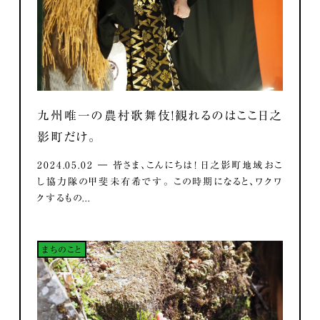
九州唯一の農村歌舞伎！観れるのはここ日之
影町だけ。
2024.05.02 ― 皆さま、こんにちは！ 日之影町地域おこ
し協力隊の甲斐未有希です。 この時期になると、ワクワ
クするもの...
まちのこと