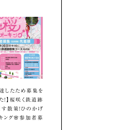
達したため募集を
た！】桜咲く鉄道跡
す散策！ひのかげ
キング🌸参加者募