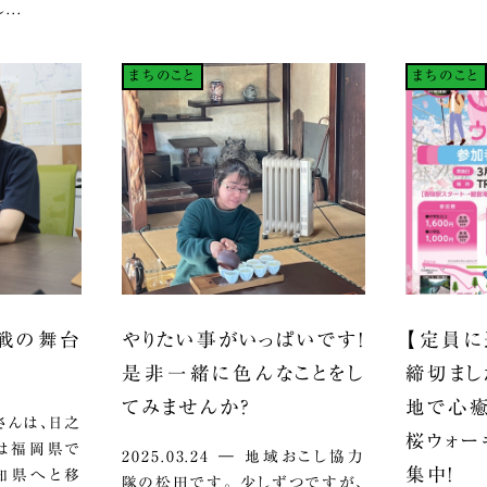
..
まちのこと
まちのこと
挑戦の舞台
やりたい事がいっぱいです！
【定員に
是非一緒に色んなことをし
締切まし
てみませんか？
地で心癒
立脇さんは、日之
桜ウォー
ては福岡県で
2025.03.24 ― 地域おこし協力
集中！
知県へと移
隊の松田です。 少しずつですが、