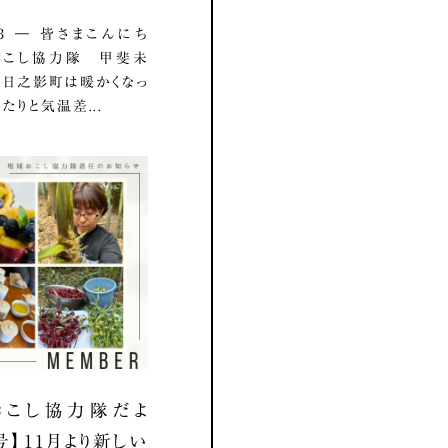
3.03 ― 皆さまこんにち
おこし協力隊 甲斐未
 日之影町は暖かくなっ
たりと気温差...
おこし協力隊だよ
号】11月より新しい