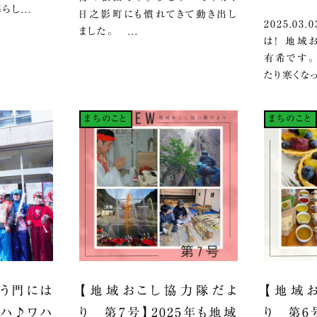
し...
日之影町にも慣れてきて動き出し
2025.0
ました。 ...
は！ 地域
有希です。
たり寒くなっ
まちのこと
まちのこと
う門には
【地域おこし協力隊だよ
【地域
ハハ♪ワハ
り 第7号】2025年も地域
り 第6