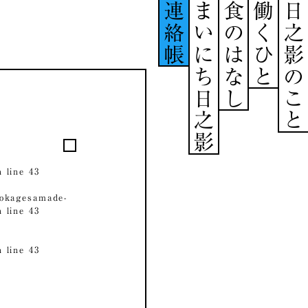
連絡帳
まいにち日之影
食のはなし
働くひと
日之影のこと
 line
43
okagesamade-
 line
43
 line
43