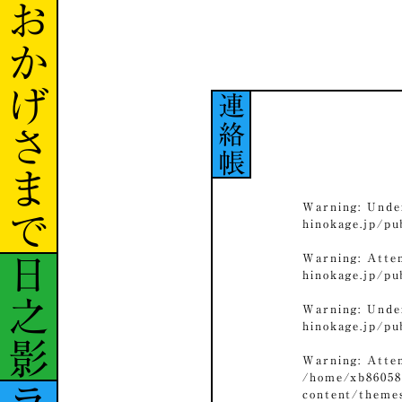
おかげさまで
連絡帳
Warning
: Unde
hinokage.jp/p
Warning
: Atte
日之影
hinokage.jp/p
Warning
: Unde
hinokage.jp/p
Warning
: Atte
/home/xb86058
content/theme