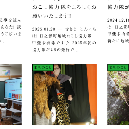
おこし協力隊をよろしくお
協力隊が
願いいたします！！
この記事を読ん
2024.12
あなた！ 読
は！ 日之
2025.01.20 ― 皆さま、こんにち
とうございま
甲斐未有希
は！ 日之影町地域おこし協力隊
..
新たに地域
甲斐未有希です♪ 2025年初の
協力隊だよりの発行で...
まちのこと
まちのこと