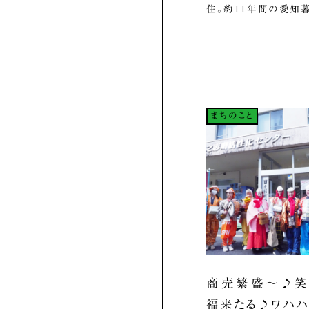
住。約11年間の愛知暮ら
まちのこと
商売繁盛～♪笑
福来たる♪ワハ