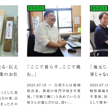
まちのこと
まちのこと
売る・伝え
「ここで暮らす。ここで挑
「地元じ
産業のお仕
む。」
事じゃな
2025.07.10 ― 古屋さんは福岡
2025.0
県出身。 新潟の専門学校を卒業
崎県都城市
ほくほくとした食
後、「宮崎で働く」と決めていた古
卒業後、
魅力の栗。自
屋さんが選んだのは、幼い...
として熊本・
詰まったその