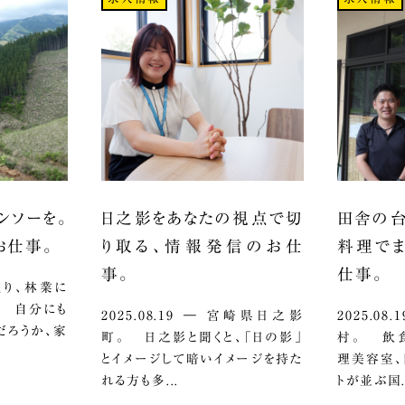
ンソーを。
日之影をあなたの視点で切
田舎の台
お仕事。
り取る、情報発信のお仕
料理でま
事。
仕事。
ざっくり、林業に
。 自分にも
2025.08.19 ― 宮崎県日之影
2025.0
だろうか、家
町。 日之影と聞くと、「日の影」
村。 飲食
とイメージして暗いイメージを持た
理美容室、
れる方も多...
トが並ぶ国.