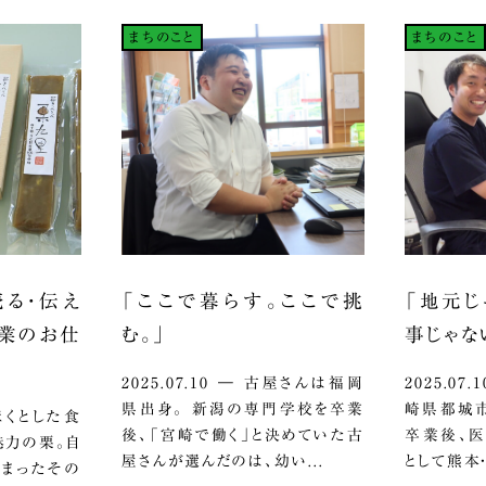
まちのこと
まちのこと
売る・伝え
「ここで暮らす。ここで挑
「地元じ
産業のお仕
む。」
事じゃな
2025.07.10 ― 古屋さんは福岡
2025.0
県出身。 新潟の専門学校を卒業
崎県都城市
ほくほくとした食
後、「宮崎で働く」と決めていた古
卒業後、
魅力の栗。自
屋さんが選んだのは、幼い...
として熊本・
詰まったその