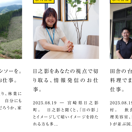
ンソーを。
日之影をあなたの視点で切
田舎の台
お仕事。
り取る、情報発信のお仕
料理でま
事。
仕事。
ざっくり、林業に
。 自分にも
2025.08.19 ― 宮崎県日之影
2025.0
だろうか、家
町。 日之影と聞くと、「日の影」
村。 飲食
とイメージして暗いイメージを持た
理美容室、
れる方も多...
トが並ぶ国.