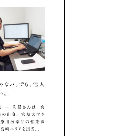
ゃない。でも、他人
い。」
7.10 ― 重信さんは、宮
の出身。 宮崎大学を
医療用医薬品の営業職
宮崎エリアを担当...