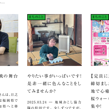
..
まちのこと
まちのこと
挑戦の舞台
やりたい事がいっぱいです！
【定員に
是非一緒に色んなことをし
締切まし
てみませんか？
地で心癒
立脇さんは、日之
桜ウォー
ては福岡県で
2025.03.24 ― 地域おこし協力
集中！
知県へと移
隊の松田です。 少しずつですが、