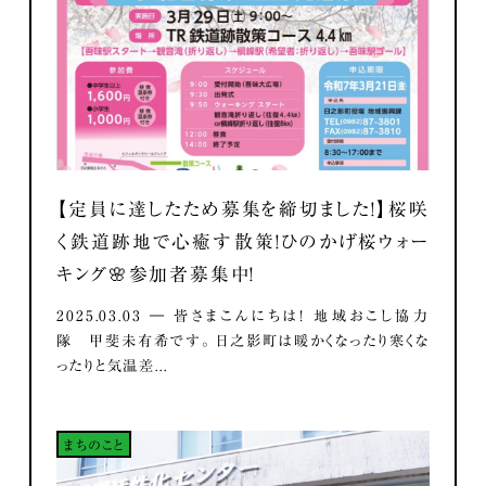
【定員に達したため募集を締切ました！】桜咲
く鉄道跡地で心癒す散策！ひのかげ桜ウォー
キング🌸参加者募集中！
2025.03.03 ― 皆さまこんにちは！ 地域おこし協力
隊 甲斐未有希です。 日之影町は暖かくなったり寒くな
ったりと気温差...
まちのこと