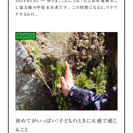
2024.05.02 ― 皆さま、こんにちは！ 日之影町地域おこ
し協力隊の甲斐未有希です。 この時期になると、ワクワ
クするもの...
まちのこと
初めてがいっぱい！子どものときに五感で感じ
ること