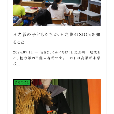
日之影の子どもたちが、日之影のSDGsを知
ること
2024.07.11 ― 皆さま、こんにちは！ 日之影町 地域お
こし協力隊の甲斐未有希です。 昨日は高巣野小学
校...
まちのこと