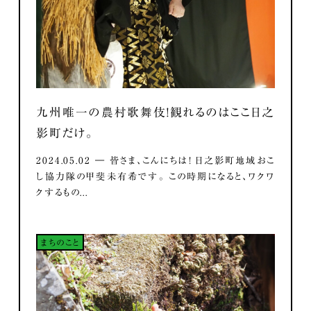
九州唯一の農村歌舞伎！観れるのはここ日之
影町だけ。
2024.05.02 ― 皆さま、こんにちは！ 日之影町地域おこ
し協力隊の甲斐未有希です。 この時期になると、ワクワ
クするもの...
まちのこと