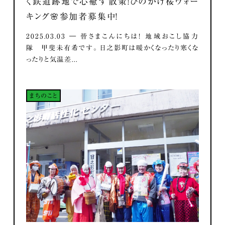
く鉄道跡地で心癒す散策！ひのかげ桜ウォー
キング🌸参加者募集中！
2025.03.03 ― 皆さまこんにちは！ 地域おこし協力
隊 甲斐未有希です。 日之影町は暖かくなったり寒くな
ったりと気温差...
まちのこと