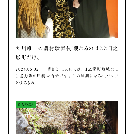
九州唯一の農村歌舞伎！観れるのはここ日之
影町だけ。
2024.05.02 ― 皆さま、こんにちは！ 日之影町地域おこ
し協力隊の甲斐未有希です。 この時期になると、ワクワ
クするもの...
まちのこと