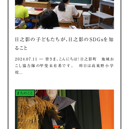
日之影の子どもたちが、日之影のSDGsを知
ること
2024.07.11 ― 皆さま、こんにちは！ 日之影町 地域お
こし協力隊の甲斐未有希です。 昨日は高巣野小学
校...
まちのこと