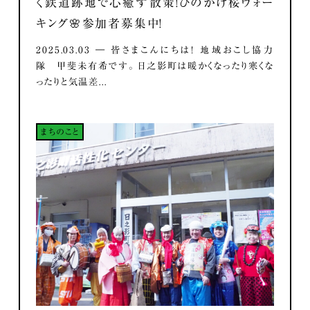
く鉄道跡地で心癒す散策！ひのかげ桜ウォー
キング🌸参加者募集中！
2025.03.03 ― 皆さまこんにちは！ 地域おこし協力
隊 甲斐未有希です。 日之影町は暖かくなったり寒くな
ったりと気温差...
まちのこと