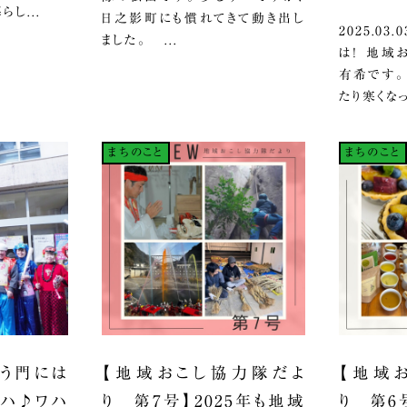
し...
日之影町にも慣れてきて動き出し
2025.0
ました。 ...
は！ 地域
有希です。
たり寒くなっ
まちのこと
まちのこと
う門には
【地域おこし協力隊だよ
【地域
ハハ♪ワハ
り 第7号】2025年も地域
り 第6