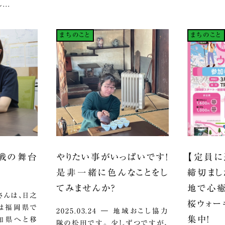
..
まちのこと
まちのこと
挑戦の舞台
やりたい事がいっぱいです！
【定員に
是非一緒に色んなことをし
締切まし
てみませんか？
地で心癒
立脇さんは、日之
桜ウォー
ては福岡県で
2025.03.24 ― 地域おこし協力
集中！
知県へと移
隊の松田です。 少しずつですが、