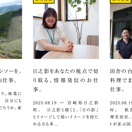
ンソーを。
日之影をあなたの視点で切
田舎の台
お仕事。
り取る、情報発信のお仕
料理でま
事。
仕事。
ざっくり、林業に
。 自分にも
2025.08.19 ― 宮崎県日之影
2025.0
だろうか、家
町。 日之影と聞くと、「日の影」
村。 飲食
とイメージして暗いイメージを持た
理美容室、
れる方も多...
トが並ぶ国.