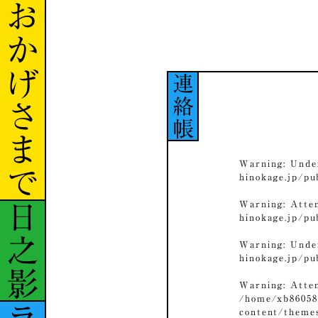
おかげさまで
連絡帳
Warning
: Unde
hinokage.jp/p
Warning
: Atte
日之影
hinokage.jp/p
Warning
: Unde
hinokage.jp/p
Warning
: Atte
/home/xb86058
content/theme