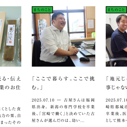
まちのこと
まちのこと
売る・伝え
「ここで暮らす。ここで挑
「地元じ
産業のお仕
む。」
事じゃな
2025.07.10 ― 古屋さんは福岡
2025.0
県出身。 新潟の専門学校を卒業
崎県都城市
ほくほくとした食
後、「宮崎で働く」と決めていた古
卒業後、
魅力の栗。自
屋さんが選んだのは、幼い...
として熊本・
詰まったその