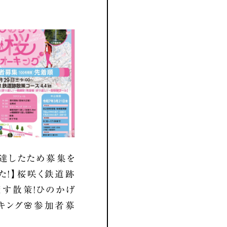
達したため募集を
た！】桜咲く鉄道跡
す散策！ひのかげ
キング🌸参加者募