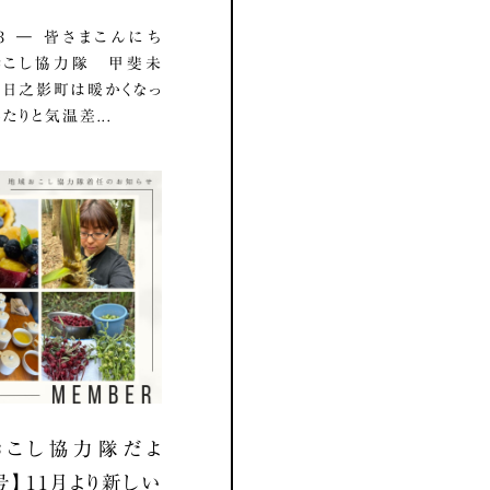
3.03 ― 皆さまこんにち
おこし協力隊 甲斐未
 日之影町は暖かくなっ
たりと気温差...
おこし協力隊だよ
号】11月より新しい