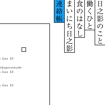
連絡帳
まいにち日之影
食のはなし
働くひと
日之影のこと
 line
43
okagesamade-
 line
43
 line
43