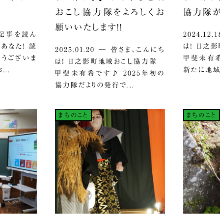
おこし協力隊をよろしくお
協力隊が
願いいたします！！
この記事を読ん
2024.12
あなた！ 読
は！ 日之
2025.01.20 ― 皆さま、こんにち
とうございま
甲斐未有希
は！ 日之影町地域おこし協力隊
..
新たに地域
甲斐未有希です♪ 2025年初の
協力隊だよりの発行で...
まちのこと
まちのこと