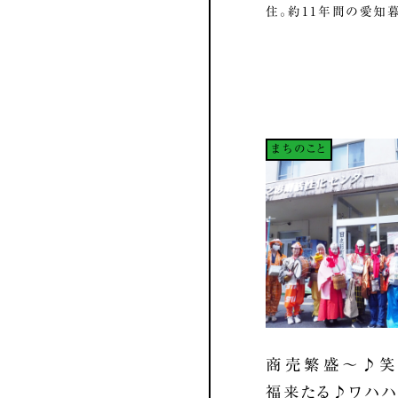
住。約11年間の愛知暮ら
まちのこと
商売繁盛～♪笑
福来たる♪ワハ