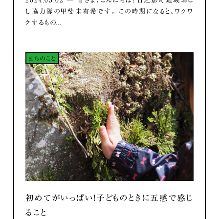
2024.05.02 ― 皆さま、こんにちは！ 日之影町地域おこ
し協力隊の甲斐未有希です。 この時期になると、ワクワ
クするもの...
まちのこと
初めてがいっぱい！子どものときに五感で感じ
ること