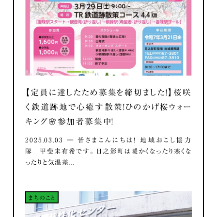
【定員に達したため募集を締切ました！】桜咲
く鉄道跡地で心癒す散策！ひのかげ桜ウォー
キング🌸参加者募集中！
2025.03.03 ― 皆さまこんにちは！ 地域おこし協力
隊 甲斐未有希です。 日之影町は暖かくなったり寒くな
ったりと気温差...
まちのこと