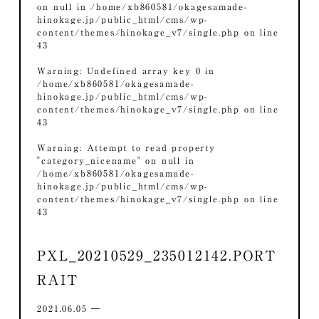
on null in
/home/xb860581/okagesamade-
hinokage.jp/public_html/cms/wp-
content/themes/hinokage_v7/single.php
on line
43
Warning
: Undefined array key 0 in
/home/xb860581/okagesamade-
hinokage.jp/public_html/cms/wp-
content/themes/hinokage_v7/single.php
on line
43
Warning
: Attempt to read property
"category_nicename" on null in
/home/xb860581/okagesamade-
hinokage.jp/public_html/cms/wp-
content/themes/hinokage_v7/single.php
on line
43
PXL_20210529_235012142.PORT
RAIT
2021.06.05 ―