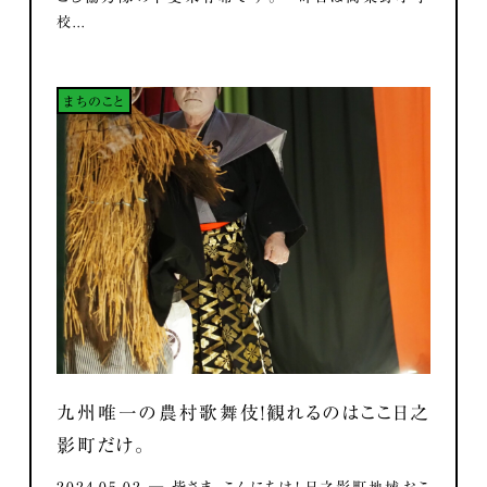
校...
まちのこと
九州唯一の農村歌舞伎！観れるのはここ日之
影町だけ。