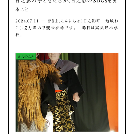
日之影の子どもたちが、日之影のSDGsを知
ること
2024.07.11 ― 皆さま、こんにちは！ 日之影町 地域お
こし協力隊の甲斐未有希です。 昨日は高巣野小学
校...
まちのこと