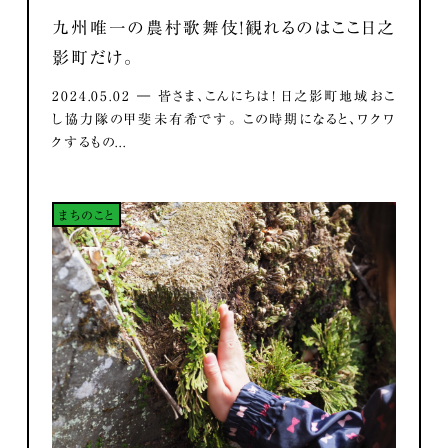
九州唯一の農村歌舞伎！観れるのはここ日之
影町だけ。
2024.05.02 ― 皆さま、こんにちは！ 日之影町地域おこ
し協力隊の甲斐未有希です。 この時期になると、ワクワ
クするもの...
まちのこと