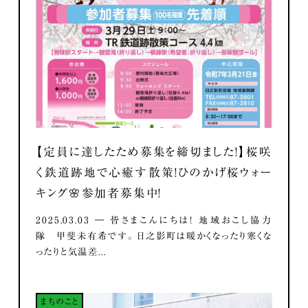
【定員に達したため募集を締切ました！】桜咲
く鉄道跡地で心癒す散策！ひのかげ桜ウォー
キング🌸参加者募集中！
2025.03.03 ― 皆さまこんにちは！ 地域おこし協力
隊 甲斐未有希です。 日之影町は暖かくなったり寒くな
ったりと気温差...
まちのこと