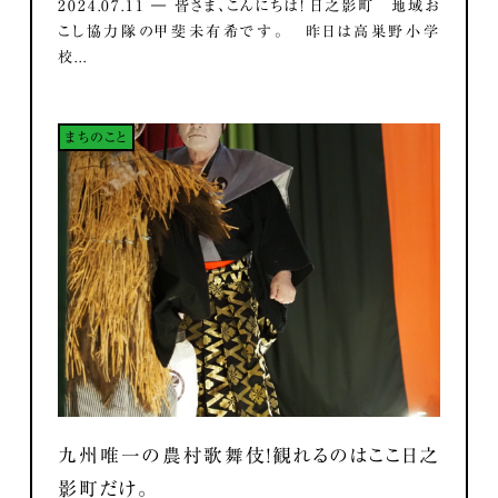
2024.07.11 ― 皆さま、こんにちは！ 日之影町 地域お
こし協力隊の甲斐未有希です。 昨日は高巣野小学
校...
まちのこと
九州唯一の農村歌舞伎！観れるのはここ日之
影町だけ。