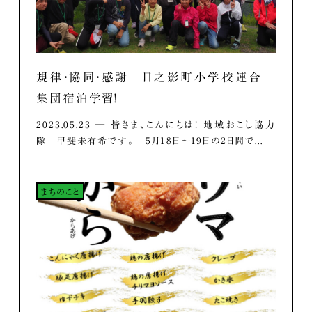
規律・協同・感謝 日之影町小学校連合
集団宿泊学習！
2023.05.23 ― 皆さま、こんにちは！ 地域おこし協力
隊 甲斐未有希です。 5月18日～19日の2日間で...
まちのこと