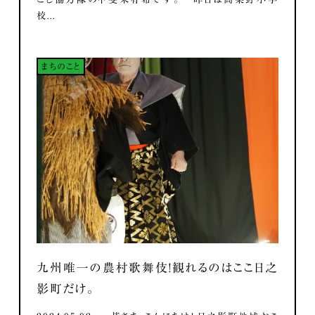
校...
まちのこと
九州唯一の農村歌舞伎！観れるのはここ日之
影町だけ。