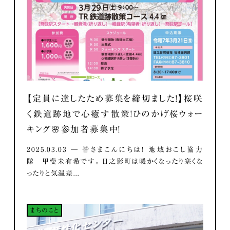
【定員に達したため募集を締切ました！】桜咲
く鉄道跡地で心癒す散策！ひのかげ桜ウォー
キング🌸参加者募集中！
2025.03.03 ― 皆さまこんにちは！ 地域おこし協力
隊 甲斐未有希です。 日之影町は暖かくなったり寒くな
ったりと気温差...
まちのこと