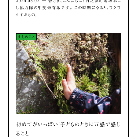
2024.05.02 ― 皆さま、こんにちは！ 日之影町地域おこ
し協力隊の甲斐未有希です。 この時期になると、ワクワ
クするもの...
まちのこと
初めてがいっぱい！子どものときに五感で感じ
ること