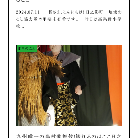
2024.07.11 ― 皆さま、こんにちは！ 日之影町 地域お
こし協力隊の甲斐未有希です。 昨日は高巣野小学
校...
まちのこと
九州唯一の農村歌舞伎！観れるのはここ日之