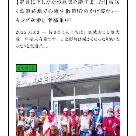
【定員に達したため募集を締切ました！】桜咲
く鉄道跡地で心癒す散策！ひのかげ桜ウォー
キング🌸参加者募集中！
2025.03.03 ― 皆さまこんにちは！ 地域おこし協力
隊 甲斐未有希です。 日之影町は暖かくなったり寒くな
ったりと気温差...
まちのこと