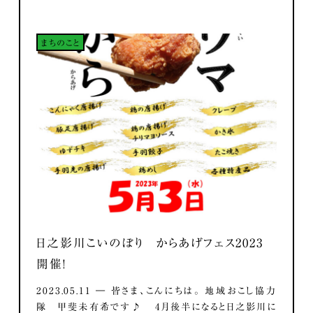
まちのこと
日之影川こいのぼり からあげフェス2023
開催！
2023.05.11 ― 皆さま、こんにちは。 地域おこし協力
隊 甲斐未有希です♪ 4月後半になると日之影川に