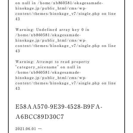
on null in
/home/xb860581/okagesamade-
hinokage.jp/public_html/cms/wp-
content/themes/hinokage_v7/single.php
on line
43
Warning
: Undefined array key 0 in
/home/xb860581/okagesamade-
hinokage.jp/public_html/cms/wp-
content/themes/hinokage_v7/single.php
on line
43
Warning
: Attempt to read property
"category_nicename" on null in
/home/xb860581/okagesamade-
hinokage.jp/public_html/cms/wp-
content/themes/hinokage_v7/single.php
on line
43
E58AA570-9E39-4528-B9FA-
A6BCC89D30C7
2021.06.01 ―