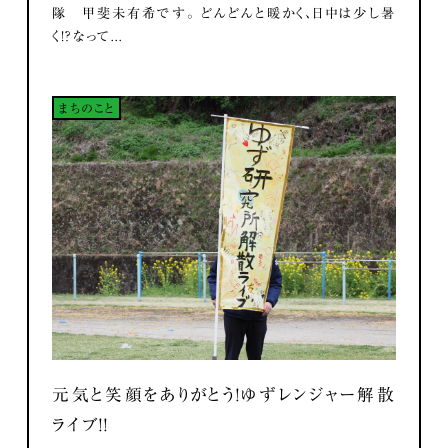
隊 甲斐未有希です。 どんどんと暖かく、日中は少し暑
く！？なって...
まちのこと
元気と笑顔をありがとう！ゆずレンジャー解散
ライブ！！