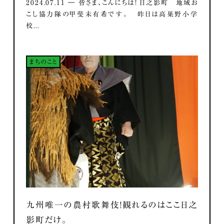
2024.07.11 ― 皆さま、こんにちは！ 日之影町 地域お
こし協力隊の甲斐未有希です。 昨日は高巣野小学
校...
まちのこと
九州唯一の農村歌舞伎！観れるのはここ日之
影町だけ。