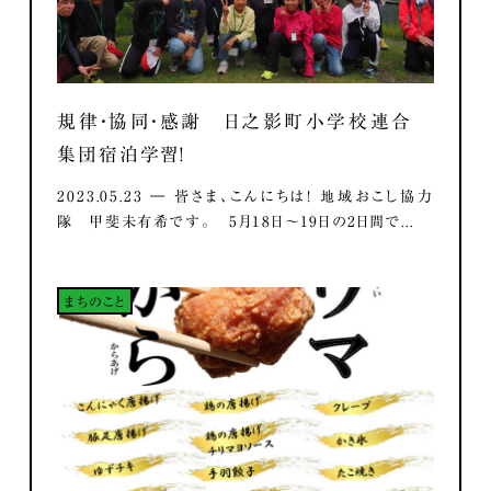
規律・協同・感謝 日之影町小学校連合
集団宿泊学習！
2023.05.23 ― 皆さま、こんにちは！ 地域おこし協力
隊 甲斐未有希です。 5月18日～19日の2日間で...
まちのこと