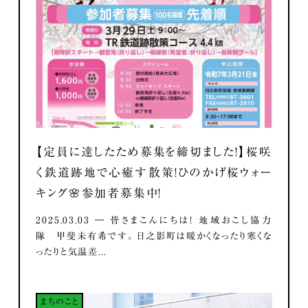
【定員に達したため募集を締切ました！】桜咲
く鉄道跡地で心癒す散策！ひのかげ桜ウォー
キング🌸参加者募集中！
2025.03.03 ― 皆さまこんにちは！ 地域おこし協力
隊 甲斐未有希です。 日之影町は暖かくなったり寒くな
ったりと気温差...
まちのこと