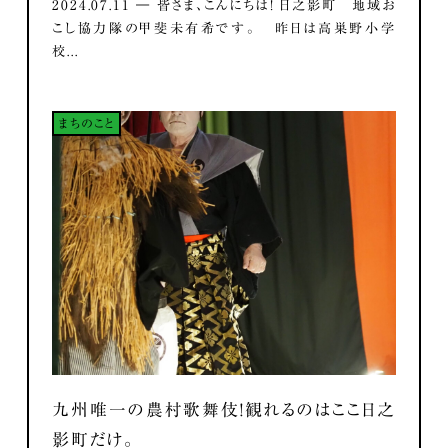
2024.07.11 ― 皆さま、こんにちは！ 日之影町 地域お
こし協力隊の甲斐未有希です。 昨日は高巣野小学
校...
まちのこと
九州唯一の農村歌舞伎！観れるのはここ日之
影町だけ。