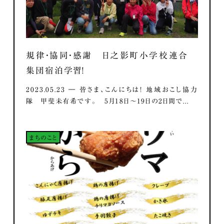
規律・協同・感謝 日之影町小学校連合
集団宿泊学習！
2023.05.23 ― 皆さま、こんにちは！ 地域おこし協力
隊 甲斐未有希です。 5月18日～19日の2日間で...
まちのこと