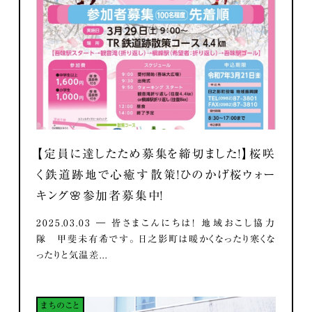
【定員に達したため募集を締切ました！】桜咲
く鉄道跡地で心癒す散策！ひのかげ桜ウォー
キング🌸参加者募集中！
2025.03.03 ― 皆さまこんにちは！ 地域おこし協力
隊 甲斐未有希です。 日之影町は暖かくなったり寒くな
ったりと気温差...
まちのこと