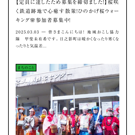
【定員に達したため募集を締切ました！】桜咲
く鉄道跡地で心癒す散策！ひのかげ桜ウォー
キング🌸参加者募集中！
2025.03.03 ― 皆さまこんにちは！ 地域おこし協力
隊 甲斐未有希です。 日之影町は暖かくなったり寒くな
ったりと気温差...
まちのこと