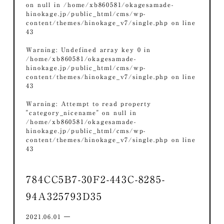
on null in
/home/xb860581/okagesamade-
hinokage.jp/public_html/cms/wp-
content/themes/hinokage_v7/single.php
on line
43
Warning
: Undefined array key 0 in
/home/xb860581/okagesamade-
hinokage.jp/public_html/cms/wp-
content/themes/hinokage_v7/single.php
on line
43
Warning
: Attempt to read property
"category_nicename" on null in
/home/xb860581/okagesamade-
hinokage.jp/public_html/cms/wp-
content/themes/hinokage_v7/single.php
on line
43
784CC5B7-30F2-443C-8285-
94A325793D35
2021.06.01 ―