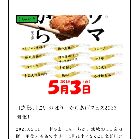
まちのこと
日之影川こいのぼり からあげフェス2023
開催！
2023.05.11 ― 皆さま、こんにちは。 地域おこし協力
隊 甲斐未有希です♪ 4月後半になると日之影川に