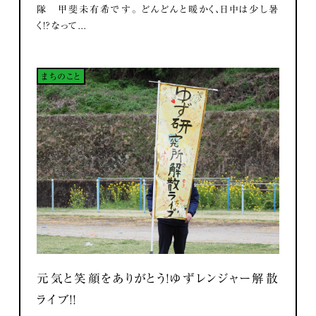
隊 甲斐未有希です。 どんどんと暖かく、日中は少し暑
く！？なって...
まちのこと
元気と笑顔をありがとう！ゆずレンジャー解散
ライブ！！