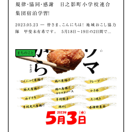
規律・協同・感謝 日之影町小学校連合
集団宿泊学習！
2023.05.23 ― 皆さま、こんにちは！ 地域おこし協力
隊 甲斐未有希です。 5月18日～19日の2日間で...
まちのこと