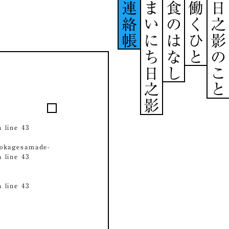
連絡帳
まいにち日之影
食のはなし
働くひと
日之影のこと
 line
43
okagesamade-
 line
43
 line
43