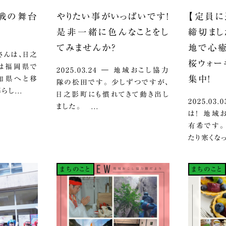
挑戦の舞台
やりたい事がいっぱいです！
【定員に
是非一緒に色んなことをし
締切まし
てみませんか？
地で心癒
立脇さんは、日之
桜ウォー
ては福岡県で
2025.03.24 ― 地域おこし協力
集中！
知県へと移
隊の松田です。 少しずつですが、
し...
日之影町にも慣れてきて動き出し
2025.0
ました。 ...
は！ 地域
有希です。
たり寒くなっ
まちのこと
まちのこと