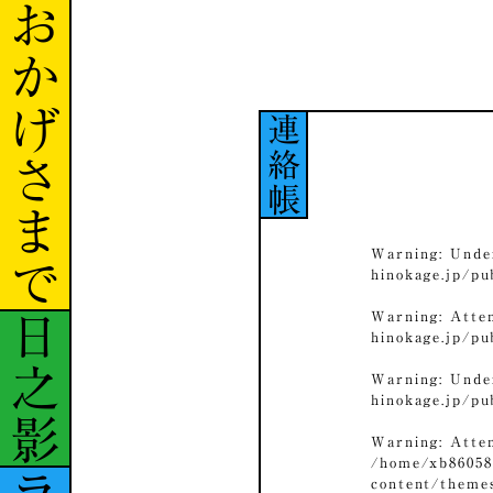
おかげさまで
連絡帳
Warning
: Unde
hinokage.jp/p
Warning
: Atte
日之影
hinokage.jp/p
Warning
: Unde
hinokage.jp/p
Warning
: Atte
/home/xb86058
content/theme