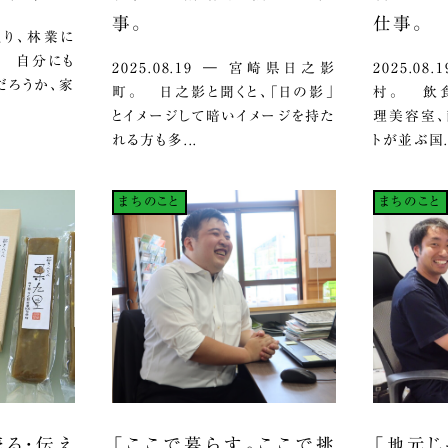
事。
仕事。
ざっくり、林業に
。 自分にも
2025.08.19 ― 宮崎県日之影
2025.0
だろうか、家
町。 日之影と聞くと、「日の影」
村。 飲食
とイメージして暗いイメージを持た
理美容室、
れる方も多...
トが並ぶ国.
まちのこと
まちのこと
売る・伝え
「ここで暮らす。ここで挑
「地元じ