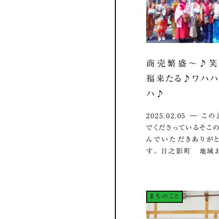
商売繁盛～♪笑
福来たる♪ワハ
ハ♪
2025.02.05 ― 
でくださっているそこの
んでいただきありが
す。 日之影町 地域お.
まちのこと