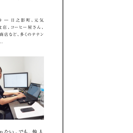
8.19 ― 日之影町、元気
店、コーヒー屋さん、
商店など、多くのテナン
..
ゃない。でも、他人