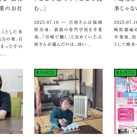
産業のお仕
む。」
事じゃな
2025.07.10 ― 古屋さんは福岡
2025.0
県出身。 新潟の専門学校を卒業
崎県都城市
ほくほくとした食
後、「宮崎で働く」と決めていた古
卒業後、
魅力の栗。自
屋さんが選んだのは、幼い...
として熊本・
詰まったその
..
まちのこと
まちのこと