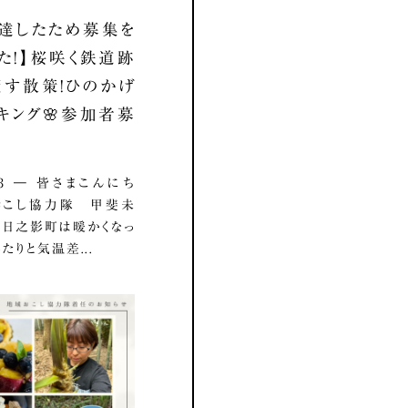
達したため募集を
た！】桜咲く鉄道跡
す散策！ひのかげ
キング🌸参加者募
3.03 ― 皆さまこんにち
おこし協力隊 甲斐未
 日之影町は暖かくなっ
たりと気温差...