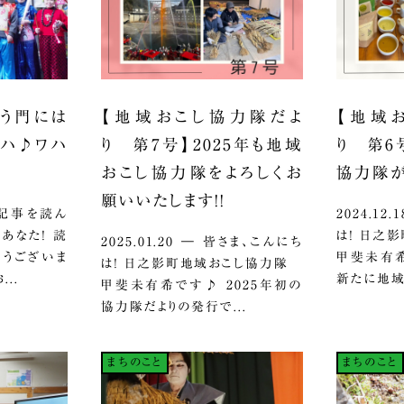
う門には
【地域おこし協力隊だよ
【地域
ハハ♪ワハ
り 第7号】2025年も地域
り 第6
おこし協力隊をよろしくお
協力隊が
願いいたします！！
この記事を読ん
2024.12
あなた！ 読
は！ 日之
2025.01.20 ― 皆さま、こんにち
とうございま
甲斐未有希
は！ 日之影町地域おこし協力隊
..
新たに地域
甲斐未有希です♪ 2025年初の
協力隊だよりの発行で...
まちのこと
まちのこと