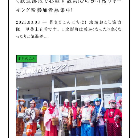
く鉄道跡地で心癒す散策！ひのかげ桜ウォー
キング🌸参加者募集中！
2025.03.03 ― 皆さまこんにちは！ 地域おこし協力
隊 甲斐未有希です。 日之影町は暖かくなったり寒くな
ったりと気温差...
まちのこと