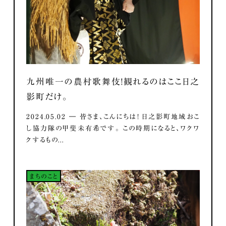
九州唯一の農村歌舞伎！観れるのはここ日之
影町だけ。
2024.05.02 ― 皆さま、こんにちは！ 日之影町地域おこ
し協力隊の甲斐未有希です。 この時期になると、ワクワ
クするもの...
まちのこと