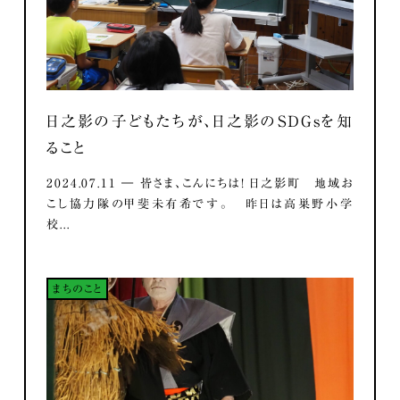
日之影の子どもたちが、日之影のSDGsを知
ること
2024.07.11 ― 皆さま、こんにちは！ 日之影町 地域お
こし協力隊の甲斐未有希です。 昨日は高巣野小学
校...
まちのこと