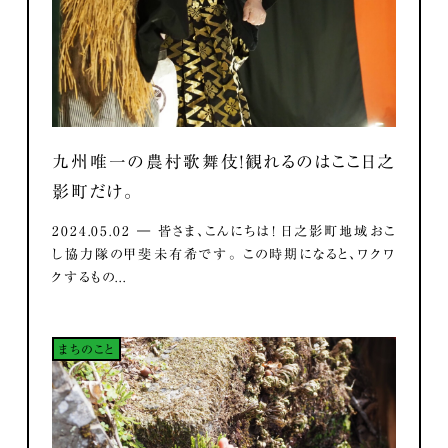
九州唯一の農村歌舞伎！観れるのはここ日之
影町だけ。
2024.05.02 ― 皆さま、こんにちは！ 日之影町地域おこ
し協力隊の甲斐未有希です。 この時期になると、ワクワ
クするもの...
まちのこと