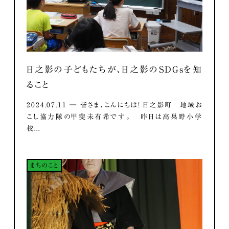
日之影の子どもたちが、日之影のSDGsを知
ること
2024.07.11 ― 皆さま、こんにちは！ 日之影町 地域お
こし協力隊の甲斐未有希です。 昨日は高巣野小学
校...
まちのこと