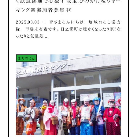
く鉄道跡地で心癒す散策！ひのかげ桜ウォー
キング🌸参加者募集中！
2025.03.03 ― 皆さまこんにちは！ 地域おこし協力
隊 甲斐未有希です。 日之影町は暖かくなったり寒くな
ったりと気温差...
まちのこと