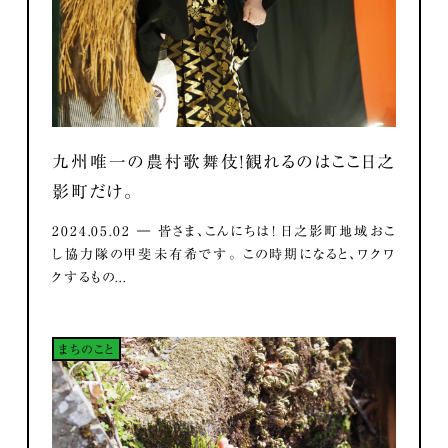
九州唯一の農村歌舞伎！観れるのはここ日之
影町だけ。
2024.05.02 ― 皆さま、こんにちは！ 日之影町地域おこ
し協力隊の甲斐未有希です。 この時期になると、ワクワ
クするもの...
まちのこと