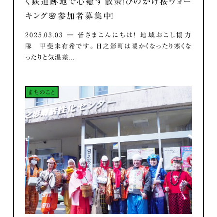
く鉄道跡地で心癒す散策！ひのかげ桜ウォー
キング🌸参加者募集中！
2025.03.03 ― 皆さまこんにちは！ 地域おこし協力
隊 甲斐未有希です。 日之影町は暖かくなったり寒くな
ったりと気温差...
まちのこと