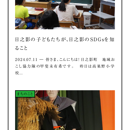
日之影の子どもたちが、日之影のSDGsを知
ること
2024.07.11 ― 皆さま、こんにちは！ 日之影町 地域お
こし協力隊の甲斐未有希です。 昨日は高巣野小学
校...
まちのこと