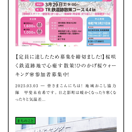
【定員に達したため募集を締切ました！】桜咲
く鉄道跡地で心癒す散策！ひのかげ桜ウォー
キング🌸参加者募集中！
2025.03.03 ― 皆さまこんにちは！ 地域おこし協力
隊 甲斐未有希です。 日之影町は暖かくなったり寒くな
ったりと気温差...
まちのこと