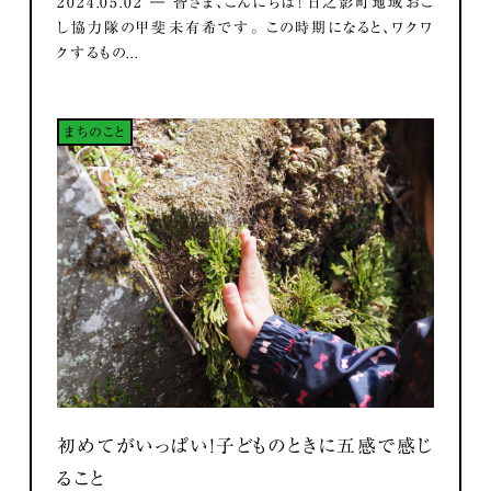
2024.05.02 ― 皆さま、こんにちは！ 日之影町地域おこ
し協力隊の甲斐未有希です。 この時期になると、ワクワ
クするもの...
まちのこと
初めてがいっぱい！子どものときに五感で感じ
ること