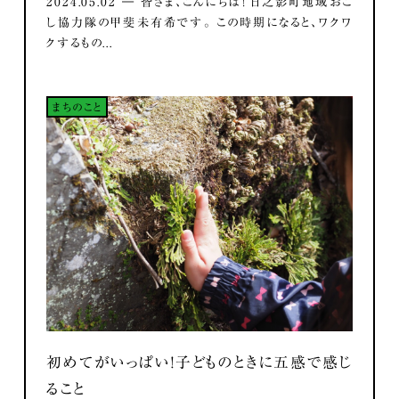
2024.05.02 ― 皆さま、こんにちは！ 日之影町地域おこ
し協力隊の甲斐未有希です。 この時期になると、ワクワ
クするもの...
まちのこと
初めてがいっぱい！子どものときに五感で感じ
ること