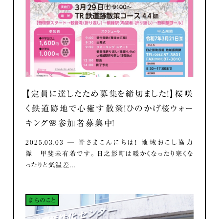
【定員に達したため募集を締切ました！】桜咲
く鉄道跡地で心癒す散策！ひのかげ桜ウォー
キング🌸参加者募集中！
2025.03.03 ― 皆さまこんにちは！ 地域おこし協力
隊 甲斐未有希です。 日之影町は暖かくなったり寒くな
ったりと気温差...
まちのこと