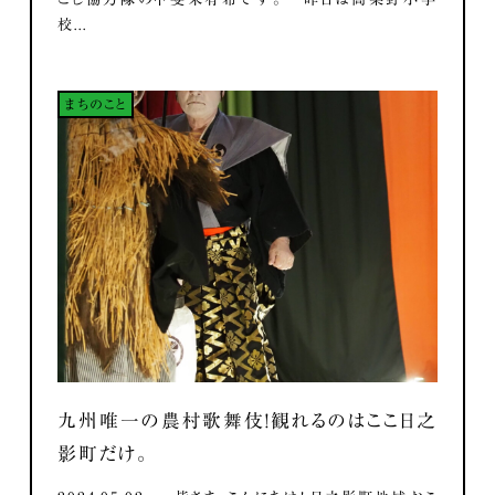
校...
まちのこと
九州唯一の農村歌舞伎！観れるのはここ日之
影町だけ。