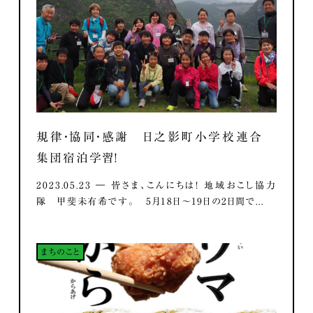
規律・協同・感謝 日之影町小学校連合
集団宿泊学習！
2023.05.23 ― 皆さま、こんにちは！ 地域おこし協力
隊 甲斐未有希です。 5月18日～19日の2日間で...
まちのこと