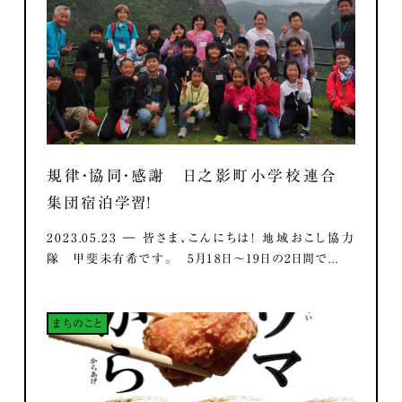
規律・協同・感謝 日之影町小学校連合
集団宿泊学習！
2023.05.23 ― 皆さま、こんにちは！ 地域おこし協力
隊 甲斐未有希です。 5月18日～19日の2日間で...
まちのこと