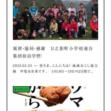
規律・協同・感謝 日之影町小学校連合
集団宿泊学習！
2023.05.23 ― 皆さま、こんにちは！ 地域おこし協力
隊 甲斐未有希です。 5月18日～19日の2日間で...
まちのこと