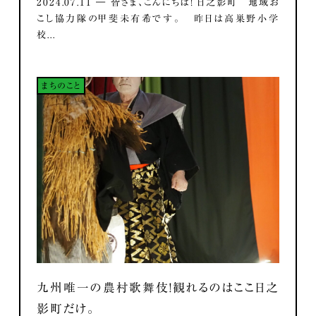
2024.07.11 ― 皆さま、こんにちは！ 日之影町 地域お
こし協力隊の甲斐未有希です。 昨日は高巣野小学
校...
まちのこと
九州唯一の農村歌舞伎！観れるのはここ日之
影町だけ。