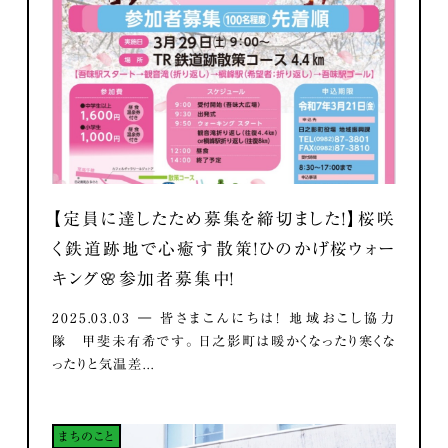
【定員に達したため募集を締切ました！】桜咲
く鉄道跡地で心癒す散策！ひのかげ桜ウォー
キング🌸参加者募集中！
2025.03.03 ― 皆さまこんにちは！ 地域おこし協力
隊 甲斐未有希です。 日之影町は暖かくなったり寒くな
ったりと気温差...
まちのこと