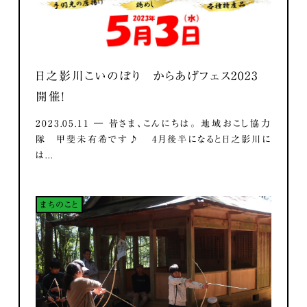
日之影川こいのぼり からあげフェス2023
開催！
2023.05.11 ― 皆さま、こんにちは。 地域おこし協力
隊 甲斐未有希です♪ 4月後半になると日之影川に
は...
まちのこと