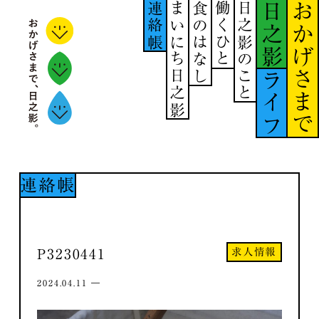
連絡帳
まいにち日之影
食のはなし
働くひと
日之影のこと
日之影
おかげさまで
ライフ
連絡帳
求人情報
P3230441
2024.04.11 ―