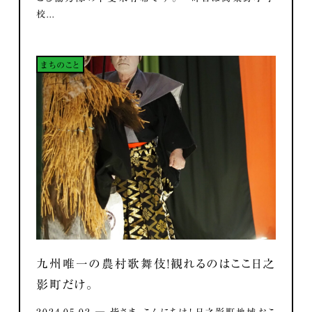
校...
まちのこと
九州唯一の農村歌舞伎！観れるのはここ日之
影町だけ。
2024.05.02 ― 皆さま、こんにちは！ 日之影町地域おこ