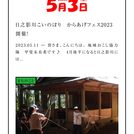
日之影川こいのぼり からあげフェス2023
開催！
2023.05.11 ― 皆さま、こんにちは。 地域おこし協力
隊 甲斐未有希です♪ 4月後半になると日之影川に
は...
まちのこと