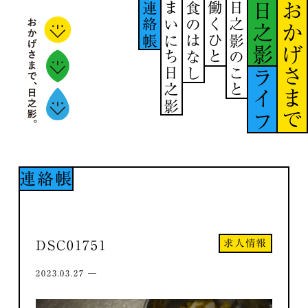
連絡帳
まいにち日之影
食のはなし
働くひと
日之影のこと
日之影
おかげさまで
ライフ
連絡帳
求人情報
DSC01751
2023.03.27 ―