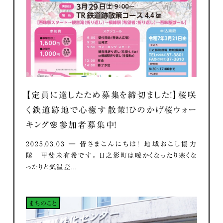
【定員に達したため募集を締切ました！】桜咲
く鉄道跡地で心癒す散策！ひのかげ桜ウォー
キング🌸参加者募集中！
2025.03.03 ― 皆さまこんにちは！ 地域おこし協力
隊 甲斐未有希です。 日之影町は暖かくなったり寒くな
ったりと気温差...
まちのこと