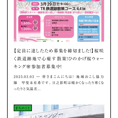
【定員に達したため募集を締切ました！】桜咲
く鉄道跡地で心癒す散策！ひのかげ桜ウォー
キング🌸参加者募集中！
2025.03.03 ― 皆さまこんにちは！ 地域おこし協力
隊 甲斐未有希です。 日之影町は暖かくなったり寒くな
ったりと気温差...
まちのこと