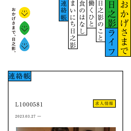
連絡帳
まいにち日之影
食のはなし
働くひと
日之影のこと
日之影
おかげさまで
ライフ
連絡帳
求人情報
L1000581
2023.03.27 ―