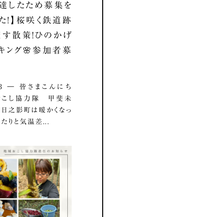
達したため募集を
た！】桜咲く鉄道跡
す散策！ひのかげ
キング🌸参加者募
3.03 ― 皆さまこんにち
おこし協力隊 甲斐未
 日之影町は暖かくなっ
たりと気温差...