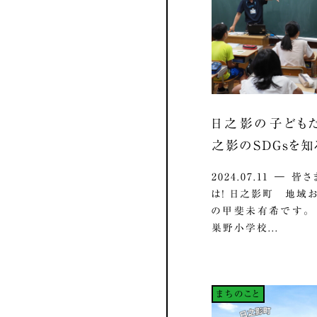
日之影の子ども
之影のSDGsを知
2024.07.11 ― 
は！ 日之影町 地域
の甲斐未有希です。
巣野小学校...
まちのこと