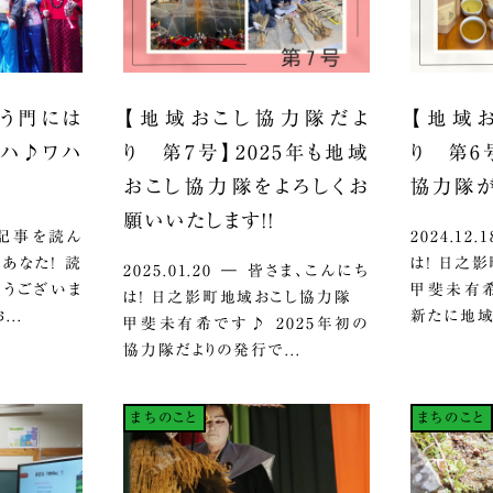
う門には
【地域おこし協力隊だよ
【地域
ハハ♪ワハ
り 第7号】2025年も地域
り 第6
おこし協力隊をよろしくお
協力隊が
願いいたします！！
この記事を読ん
2024.12
あなた！ 読
は！ 日之
2025.01.20 ― 皆さま、こんにち
とうございま
甲斐未有希
は！ 日之影町地域おこし協力隊
..
新たに地域
甲斐未有希です♪ 2025年初の
協力隊だよりの発行で...
まちのこと
まちのこと