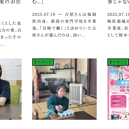
産業のお仕
む。」
事じゃな
2025.07.10 ― 古屋さんは福岡
2025.0
県出身。 新潟の専門学校を卒業
崎県都城市
ほくほくとした食
後、「宮崎で働く」と決めていた古
卒業後、
魅力の栗。自
屋さんが選んだのは、幼い...
として熊本・
詰まったその
..
まちのこと
まちのこと