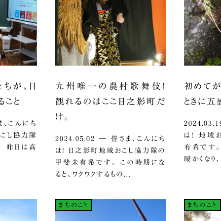
たちが、日
九州唯一の農村歌舞伎！
初めてが
ること
観れるのはここ日之影町だ
ときに五
け。
皆さま、こんにち
2024.03
おこし協力隊
は！ 地域
2024.05.02 ― 皆さま、こんにち
 昨日は高
有希です。
は！ 日之影町地域おこし協力隊の
暖かくなり、
甲斐未有希です。 この時期にな
ると、ワクワクするもの...
まちのこと
まちのこと