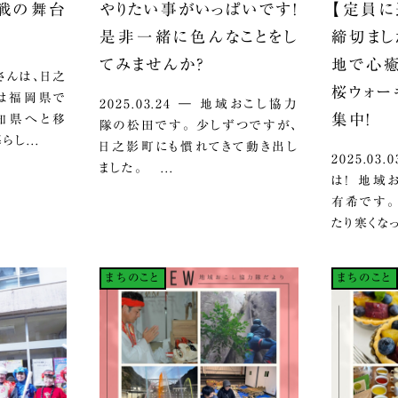
挑戦の舞台
やりたい事がいっぱいです！
【定員に
是非一緒に色んなことをし
締切まし
てみませんか？
地で心癒
立脇さんは、日之
桜ウォー
ては福岡県で
2025.03.24 ― 地域おこし協力
集中！
知県へと移
隊の松田です。 少しずつですが、
し...
日之影町にも慣れてきて動き出し
2025.0
ました。 ...
は！ 地域
有希です。
たり寒くなっ
まちのこと
まちのこと