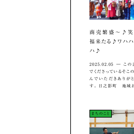
商売繁盛～♪笑
福来たる♪ワハ
ハ♪
2025.02.05 ― 
でくださっているそこの
んでいただきありが
す。 日之影町 地域お.
まちのこと