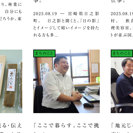
事。
仕事。
ざっくり、林業に
。 自分にも
2025.08.19 ― 宮崎県日之影
2025.0
だろうか、家
町。 日之影と聞くと、「日の影」
村。 飲食
とイメージして暗いイメージを持た
理美容室、
れる方も多...
トが並ぶ国.
まちのこと
まちのこと
売る・伝え
「ここで暮らす。ここで挑
「地元じ