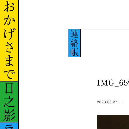
おかげさまで
連絡帳
IMG_65
日之影
2023.03.27 ―