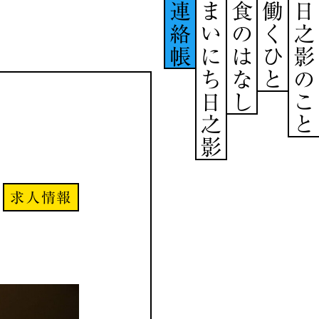
連絡帳
まいにち日之影
食のはなし
働くひと
日之影のこと
求人情報