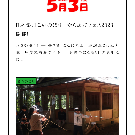
日之影川こいのぼり からあげフェス2023
開催！
2023.05.11 ― 皆さま、こんにちは。 地域おこし協力
隊 甲斐未有希です♪ 4月後半になると日之影川に
は...
まちのこと