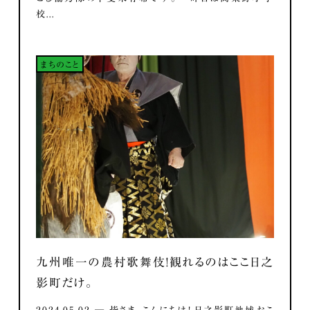
校...
まちのこと
九州唯一の農村歌舞伎！観れるのはここ日之
影町だけ。
2024.05.02 ― 皆さま、こんにちは！ 日之影町地域おこ