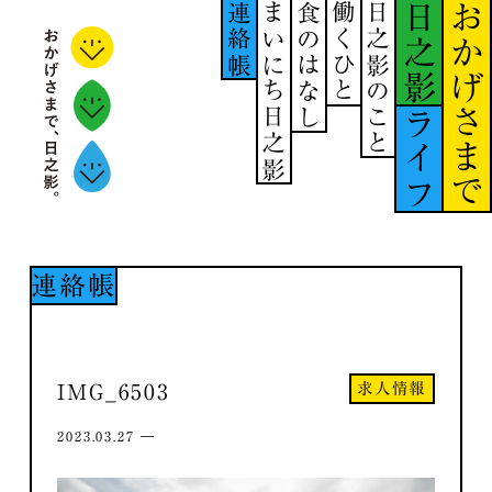
連絡帳
まいにち日之影
食のはなし
働くひと
日之影のこと
日之影
おかげさまで
ライフ
連絡帳
求人情報
IMG_6503
2023.03.27 ―