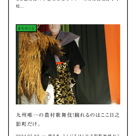
校...
まちのこと
九州唯一の農村歌舞伎！観れるのはここ日之
影町だけ。
2024.05.02 ― 皆さま、こんにちは！ 日之影町地域おこ