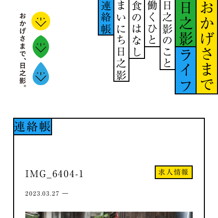
連絡帳
まいにち日之影
食のはなし
働くひと
日之影のこと
日之影
おかげさまで
ライフ
連絡帳
求人情報
IMG_6404-1
2023.03.27 ―