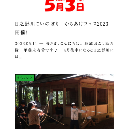
日之影川こいのぼり からあげフェス2023
開催！
2023.05.11 ― 皆さま、こんにちは。 地域おこし協力
隊 甲斐未有希です♪ 4月後半になると日之影川に
は...
まちのこと