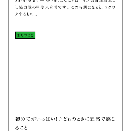
2024.05.02 ― 皆さま、こんにちは！ 日之影町地域おこ
し協力隊の甲斐未有希です。 この時期になると、ワクワ
クするもの...
まちのこと
初めてがいっぱい！子どものときに五感で感じ
ること