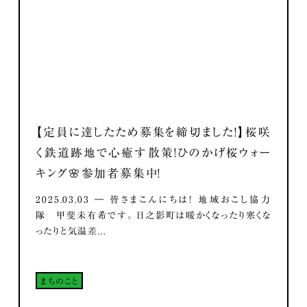
【定員に達したため募集を締切ました！】桜咲
く鉄道跡地で心癒す散策！ひのかげ桜ウォー
キング🌸参加者募集中！
2025.03.03 ― 皆さまこんにちは！ 地域おこし協力
隊 甲斐未有希です。 日之影町は暖かくなったり寒くな
ったりと気温差...
まちのこと