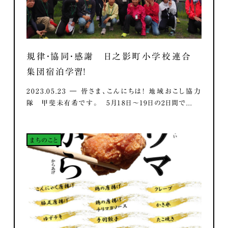
規律・協同・感謝 日之影町小学校連合
集団宿泊学習！
2023.05.23 ― 皆さま、こんにちは！ 地域おこし協力
隊 甲斐未有希です。 5月18日～19日の2日間で...
まちのこと