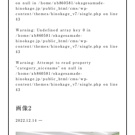
on null in
/home/xb860581/okagesamade-
hinokage.jp/public_html/cms/wp-
content/themes/hinokage_v7/single.php
on line
43
Warning
: Undefined array key 0 in
/home/xb860581/okagesamade-
hinokage.jp/public_html/cms/wp-
content/themes/hinokage_v7/single.php
on line
43
Warning
: Attempt to read property
"category_nicename" on null in
/home/xb860581/okagesamade-
hinokage.jp/public_html/cms/wp-
content/themes/hinokage_v7/single.php
on line
43
画像2
2022.12.14 ―