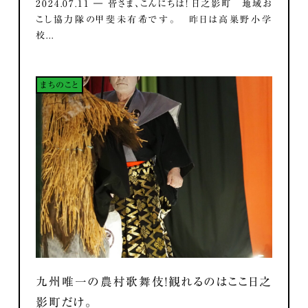
2024.07.11 ― 皆さま、こんにちは！ 日之影町 地域お
こし協力隊の甲斐未有希です。 昨日は高巣野小学
校...
まちのこと
九州唯一の農村歌舞伎！観れるのはここ日之
影町だけ。