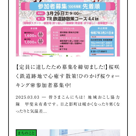
【定員に達したため募集を締切ました！】桜咲
く鉄道跡地で心癒す散策！ひのかげ桜ウォー
キング🌸参加者募集中！
2025.03.03 ― 皆さまこんにちは！ 地域おこし協力
隊 甲斐未有希です。 日之影町は暖かくなったり寒くな
ったりと気温差...
まちのこと