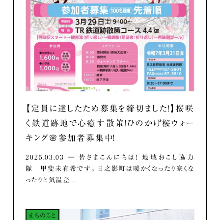
【定員に達したため募集を締切ました！】桜咲
く鉄道跡地で心癒す散策！ひのかげ桜ウォー
キング🌸参加者募集中！
2025.03.03 ― 皆さまこんにちは！ 地域おこし協力
隊 甲斐未有希です。 日之影町は暖かくなったり寒くな
ったりと気温差...
まちのこと