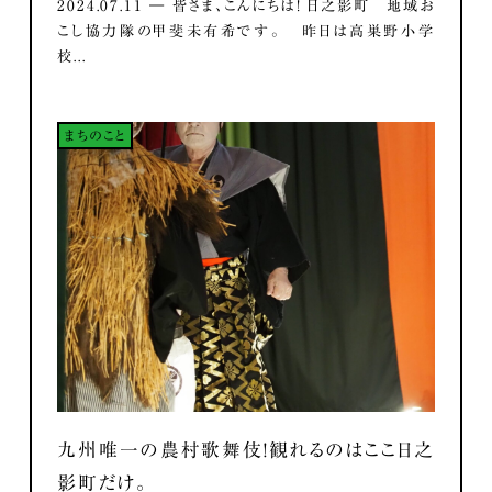
2024.07.11 ― 皆さま、こんにちは！ 日之影町 地域お
こし協力隊の甲斐未有希です。 昨日は高巣野小学
校...
まちのこと
九州唯一の農村歌舞伎！観れるのはここ日之
影町だけ。