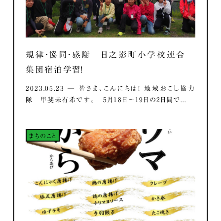
規律・協同・感謝 日之影町小学校連合
集団宿泊学習！
2023.05.23 ― 皆さま、こんにちは！ 地域おこし協力
隊 甲斐未有希です。 5月18日～19日の2日間で...
まちのこと