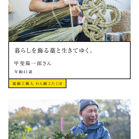
暮らしを飾る藁と生きてゆく。
甲斐陽一郎さん
年齢41歳
藁細工職人 わら細工たくぼ