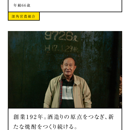
年齢66歳
深角営農組合
創業192年。酒造りの原点をつなぎ、新
たな焼酎をつくり続ける。