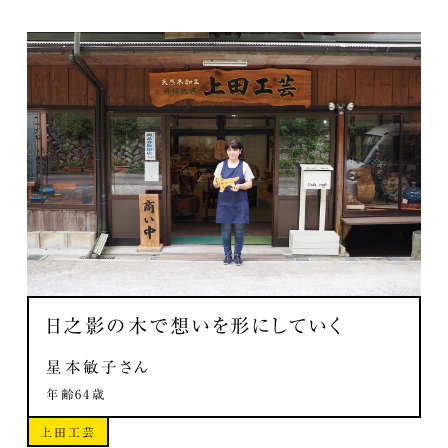
日之影の木で
想いを形にしていく
星本敏子さん
年齢64歳
上田工芸