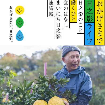
連絡帳
まいにち日之影
食のはなし
働くひと
日之影のこと
日之影
おかげさまで
ライフ