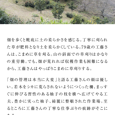
畑を歩くと靴底に土の柔らかさを感じる。丁寧に刈られ
た草が肥料となり土を柔らかくしている。79歳の工藤さ
んは、こまめに草を刈る。山の斜面での草刈りはかなり
の重労働。でも、畑が荒れれば収穫作業も困難になる
から、工藤さんはやっぱりこまめに草刈りする。
「畑の管理は本当に大変」と語る工藤さんの顔は優し
い。若木をシカに荒らされないようにつくった柵、まっす
ぐに伸びる習性のある柚子の枝を横へ広げてやる工
夫、豊かに実った柚子、綺麗に整頓された作業場。至
るところに工藤さんの丁寧な仕事ぶりの痕跡がそこに