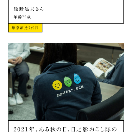
姫野建夫さん
年齢72歳
姫泉酒造７代目
2021年、ある秋の日、日之影おこし隊の