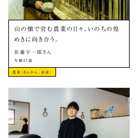
山の懐で営む農業の日々、いのちの煌
めきに向き合う。
佐藤宇一郎さん
年齢37歳
農家（きんかん、畜産）